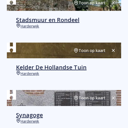
Toon op kaart
Sluiten
Stadsmuur en Rondeel
Harderwijk
Plaats
Toon op kaart
Sluiten
Kelder De Hollandse Tuin
Harderwijk
Plaats
Toon op kaart
Sluiten
Synagoge
Harderwijk
Plaats