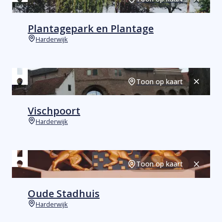
Sluiten
Plantagepark en Plantage
Harderwijk
Plaats
Toon op kaart
Sluiten
Vischpoort
Harderwijk
Plaats
Toon op kaart
Sluiten
Oude Stadhuis
Harderwijk
Plaats