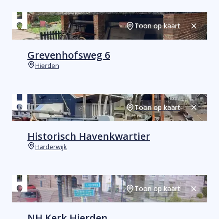
Toon op kaart
Sluiten
Grevenhofsweg 6
Hierden
Plaats
Toon op kaart
Sluiten
Historisch Havenkwartier
Harderwijk
Plaats
Toon op kaart
Sluiten
NH Kerk Hierden