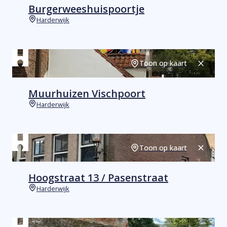
Burgerweeshuispoortje
Harderwijk
Plaats
Toon op kaart
Sluiten
Muurhuizen Vischpoort
Harderwijk
Plaats
Toon op kaart
Sluiten
Hoogstraat 13 / Pasenstraat
Harderwijk
Plaats