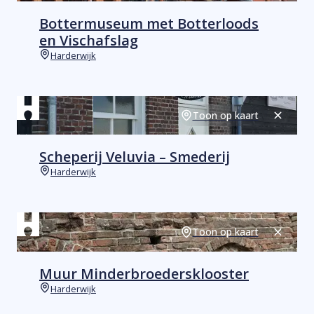
Bottermuseum met Botterloods
en Vischafslag
Harderwijk
Plaats
Toon op kaart
Sluiten
Scheperij Veluvia – Smederij
Harderwijk
Plaats
Toon op kaart
Sluiten
Muur Minderbroedersklooster
Harderwijk
Plaats