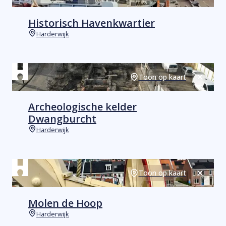
Historisch Havenkwartier
Harderwijk
Plaats
Toon op kaart
Sluiten
Archeologische kelder
Dwangburcht
Harderwijk
Plaats
Toon op kaart
Sluiten
Molen de Hoop
Harderwijk
Plaats