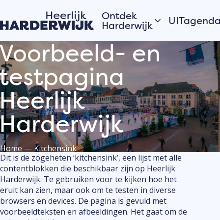
Ontdek
UITagend
Harderwijk
Voorbeeld- en
Vandaag
Hanzestad
testpagina
Morgen
Water
Dit weeke
Veluwe
Heerlijk
Bekijk alles
Dorpen
Open
Harderwijk
Zomer in Harderwijk
monument
Home
—
Kitchensink
Verhalen van de
Dit is de zogeheten ‘kitchensink’, een lijst met alle
Plaats j
contentblokken die beschikbaar zijn op Heerlijk
stad
eveneme
Harderwijk. Te gebruiken voor te kijken hoe het
Hardewijkers
UITagen
eruit kan zien, maar ook om te testen in diverse
vertellen
Meld jouw
browsers en devices. De pagina is gevuld met
evenement
voorbeeldteksten en afbeeldingen. Het gaat om de
de UITage