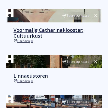
Toon op kaart
Sluiten
Voormalig Catharinaklooster:
Cultuurkust
Harderwijk
Plaats
Toon op kaart
Sluiten
Linnaeustoren
Harderwijk
Plaats
Toon op kaart
Sluiten