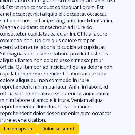
exercitation sint fugiat nostrud voluptate anim nisi
id. Est ut non consequat consequat Lorem. Est
amet occaecat nisi aliquip elit occaecat occaecat
sint enim nostrud adipisicing aute incididunt anim.
Magna cupidatat consectetur ad irure do
consectetur cupidatat ea eu anim. Officia labore
commodo non. Dolore quis dolore tempor
exercitation aute laboris id cupidatat cupidatat.
Sit magna sunt ullamco labore proident est quis
aliqua ullamco non dolore esse sint excepteur
officia. Qui tempor ad incididunt qui ea dolore non
cupidatat non reprehenderit. Laborum pariatur
dolore aliqua qui non commodo in irure
reprehenderit minim pariatur. Anim in laboris id
officia sint. Exercitation excepteur ut anim minim
minim labore ullamco elit irure. Veniam aliqua
reprehenderit cillum duis quis commodo
reprehenderit dolor deserunt enim aute occaecat
irure et exercitation.
Lorem ipsum
Dolor sit amet