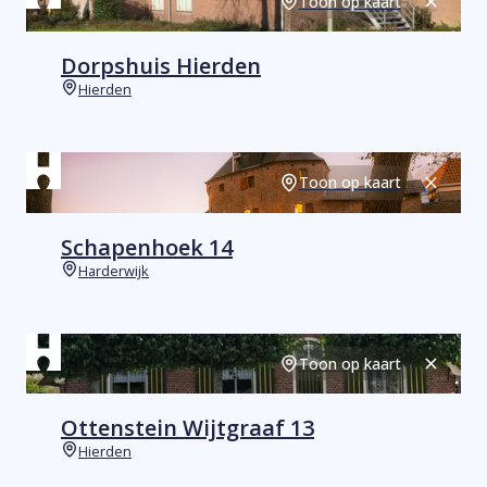
Toon op kaart
Sluiten
Dorpshuis Hierden
Hierden
Plaats
Toon op kaart
Sluiten
Schapenhoek 14
Harderwijk
Plaats
Toon op kaart
Sluiten
Ottenstein Wijtgraaf 13
Hierden
Plaats