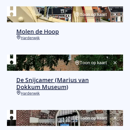
Toon op kaart
Sluiten
Molen de Hoop
Harderwijk
Plaats
Toon op kaart
Sluiten
De Snijcamer (Marius van
Dokkum Museum)
Harderwijk
Plaats
Toon op kaart
Sluiten