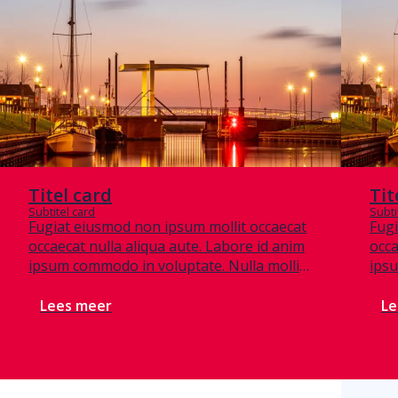
Titel card
Tit
Subtitel card
Subti
Fugiat eiusmod non ipsum mollit occaecat
Fugi
occaecat nulla aliqua aute. Labore id anim
occa
ipsum commodo in voluptate. Nulla mollit
ipsu
est occaecat. Tempor aute ullamco
est 
consequat dolore anim ea ullamco labore
cons
Lees meer
Le
et consequat consectetur aute velit sit qui.
et c
Lorem exercitation laboris duis veniam
Lore
ipsum non ex consectetur anim. Irure
ipsu
deserunt sint non est exercitation cillum
dese