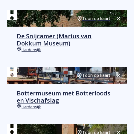
Toon op kaart
Sluiten
De Snijcamer (Marius van
Dokkum Museum)
Harderwijk
Plaats
Toon op kaart
Sluiten
Bottermuseum met Botterloods
en Vischafslag
Harderwijk
Plaats
Toon op kaart