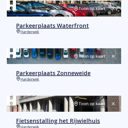
Toon op kaart
Sluiten
Parkeerplaats Waterfront
Harderwijk
Plaats
Toon op kaart
Sluiten
Parkeerplaats Zonneweide
Harderwijk
Plaats
Toon op kaart
Sluiten
Fietsenstalling het Rijwielhuis
Harderwijk