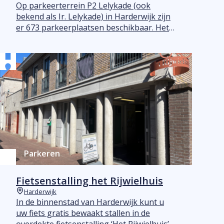
Plaats
Op parkeerterrein P2 Lelykade (ook
bekend als Ir. Lelykade) in Harderwijk zijn
er 673 parkeerplaatsen beschikbaar. Het
is half-verhard terrein dat direct naast het
Dolfinarium ligt
Parkeren
Fietsenstalling het Rijwielhuis
Harderwijk
Plaats
In de binnenstad van Harderwijk kunt u
uw fiets gratis bewaakt stallen in de