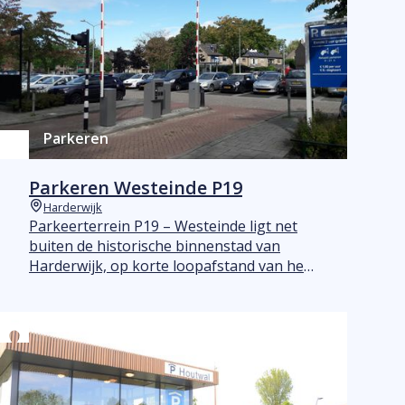
Parkeren
Parkeren Westeinde P19
Harderwijk
Plaats
Parkeerterrein P19 – Westeinde ligt net
buiten de historische binnenstad van
Harderwijk, op korte loopafstand van het
centrum en het Julianapark.