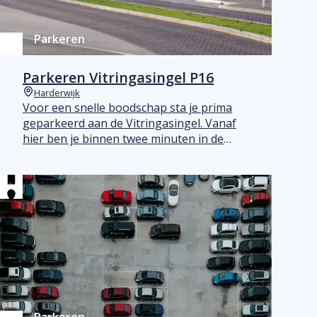
Parkeren
Parkeren Vitringasingel P16
Harderwijk
Plaats
Voor een snelle boodschap sta je prima
geparkeerd aan de Vitringasingel. Vanaf
hier ben je binnen twee minuten in de
binnenstad.