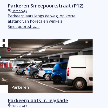
Parkeren Smeepoortstraat (P12)
Harderwijk
Plaats
Parkeerplaats langs de weg, op korte
afstand van horeca en winkels
Smeepoortstraat.
Parkeren
Parkeerplaats lr. lelykade
Harderwijk