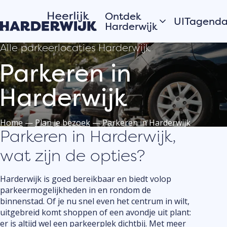
Ontdek
UITagend
Harderwijk
Alle parkeerlocaties Harderwijk
Vandaag
Hanzestad
Parkeren in
Morgen
Water
Dit weeke
Harderwijk
Veluwe
Bekijk alles
Dorpen
Open
Zomer in Harderwijk
Home
—
Plan je bezoek
—
Parkeren in Harderwijk
monument
Parkeren in Harderwijk,
wat zijn de opties?
Verhalen van de
Plaats j
stad
eveneme
Harderwijk is goed bereikbaar en biedt volop
parkeermogelijkheden in en rondom de
Hardewijkers
UITagen
vertellen
binnenstad. Of je nu snel even het centrum in wilt,
Meld jouw
uitgebreid komt shoppen of een avondje uit plant:
evenement
er is altijd wel een parkeerplek dichtbij. Met meer
de UITage