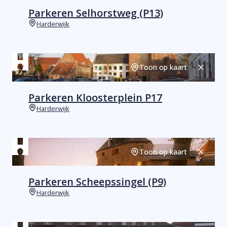
Parkeren Selhorstweg (P13)
Harderwijk
Plaats
Toon op kaart
Sluiten
Parkeren Kloosterplein P17
Harderwijk
Plaats
Toon op kaart
Sluiten
Parkeren Scheepssingel (P9)
Harderwijk
Plaats