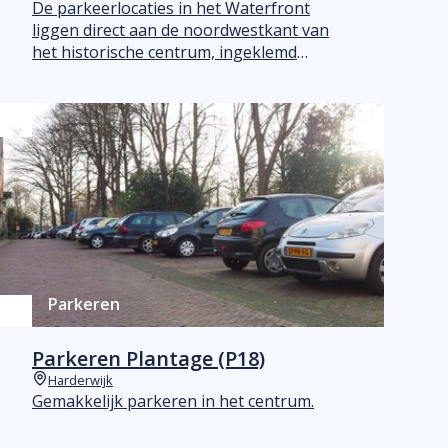
Plaats
De parkeerlocaties in het Waterfront
liggen direct aan de noordwestkant van
het historische centrum, ingeklemd
tussen de stadsbinnenstad en het
Veluwemeer.
Parkeren
Parkeren Plantage (P18)
Harderwijk
Plaats
Gemakkelijk parkeren in het centrum.