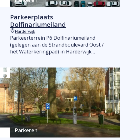
Parkeren
Parkeerplaats
Dolfinariumeiland
Harderwijk
Plaats
Parkeerterrein P6 Dolfinariumeiland
(gelegen aan de Strandboulevard Oost /
het Waterkeringpad) in Harderwijk
beschikt over 150 parkeerplaatsen.
Daarnaast zijn er op dit terrein 8
specifieke camperplaatsen ingericht.
Parkeren