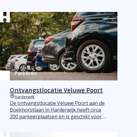
Parkeren
Ontvangstlocatie Veluwe Poort
Harderwijk
Plaats
De ontvangstlocatie Veluwe Poort aan de
Boekhorstlaan in Harderwijk heeft circa
200 parkeerplaatsen en is geschikt voor
campers. Het parkeerterrein is ideaal als
je Harderwijk bezoekt vanuit de richting
van de Veluwe of via de A28.