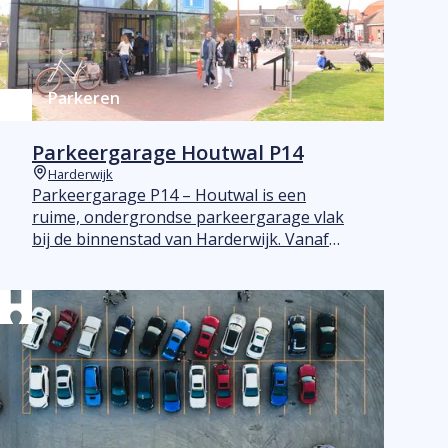
Parkeren
Parkeergarage Houtwal P14
Harderwijk
Plaats
Parkeergarage P14 – Houtwal is een
ruime, ondergrondse parkeergarage vlak
bij de binnenstad van Harderwijk. Vanaf
hier loop je eenvoudig naar winkels,
restaurants, VVV Harderwijk en de
belangrijkste bezienswaardigheden in
Harderwijk.