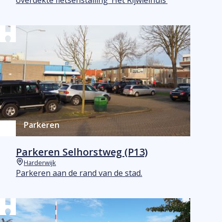
overdekte fietsenstalling ‘Het Rijwielhuis’
Parkeren
Parkeren Selhorstweg (P13)
Harderwijk
Plaats
Parkeren aan de rand van de stad.