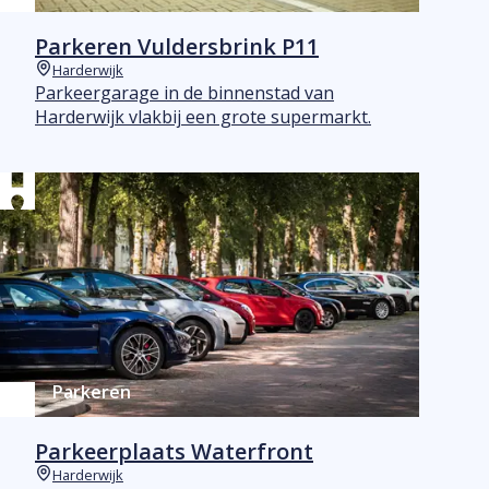
Parkeren Vuldersbrink P11
Harderwijk
Plaats
Parkeergarage in de binnenstad van
Harderwijk vlakbij een grote supermarkt.
Parkeren
Parkeerplaats Waterfront
Harderwijk