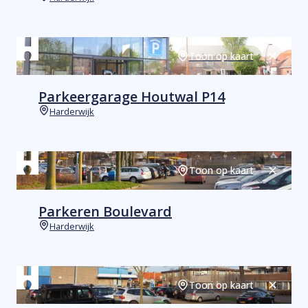
Plaats
Toon op kaart
Sluiten
Parkeergarage Houtwal P14
Harderwijk
Plaats
Toon op kaart
Sluiten
Parkeren Boulevard
Harderwijk
Plaats
Toon op kaart
Sluiten