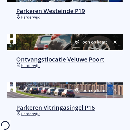
Parkeren Westeinde P19
Harderwijk
Plaats
Toon op kaart
Sluiten
Ontvangstlocatie Veluwe Poort
Harderwijk
Plaats
Toon op kaart
Sluiten
Parkeren Vitringasingel P16
Harderwijk
Plaats