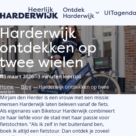
Ontdek
UITagend
Harderwijk
Harderwijk
Vandaag
Hanzestad
ontdekken op
Morgen
Water
Dit weeke
Veluwe
twee wielen
Bekijk alles
Dorpen
Open
Zomer in Harderwijk
monument
3 maart 2026
3 minuten leestijd
Home
—
Blog
—
Harderwijk ontdekken op twee
wielen
Verhalen van de
Mirjam den Herder is een vrouw met een missie:
Plaats j
mensen Harderwijk laten beleven vanaf de fiets.
stad
eveneme
Als eigenares van Biketour Harderwijk combineert
Hardewijkers
UITagen
ze haar liefde voor de stad met haar passie voor
vertellen
Meld jouw
fietstochten. “Als ik zelf in het buitenland ben,
evenement
boek ik altijd een fietstour. Dan ontdek je zoveel
de UITage