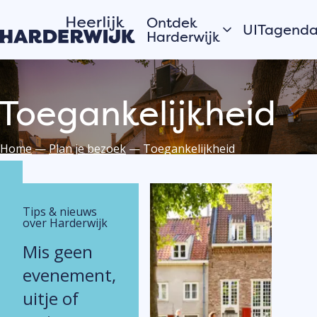
Ontdek
UITagend
Harderwijk
Vandaag
Hanzestad
Morgen
Toegankelijkheid
Water
Dit weeke
Veluwe
Bekijk alles
Dorpen
Home
—
Plan je bezoek
—
Toegankelijkheid
Open
Zomer in Harderwijk
monument
Tips & nieuws
over Harderwijk
Verhalen van de
Plaats j
stad
Mis geen
eveneme
Hardewijkers
UITagen
evenement,
vertellen
Meld jouw
uitje of
evenement
de UITage