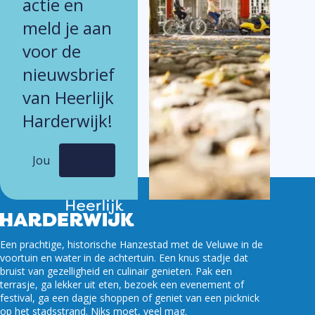
actie en
meld je aan
voor de
nieuwsbrief
van Heerlijk
Harderwijk!
Versturen
Een prachtige, historische Hanzestad met de Veluwe in de
voortuin en water in de achtertuin. Een knus stadje dat
bruist van gezelligheid en culinair genieten. Pak een
terrasje, ga lekker uit eten, bezoek een evenement of
festival, ga een dagje shoppen of geniet van een picknick
op het stadsstrand. Niks moet, veel mag.