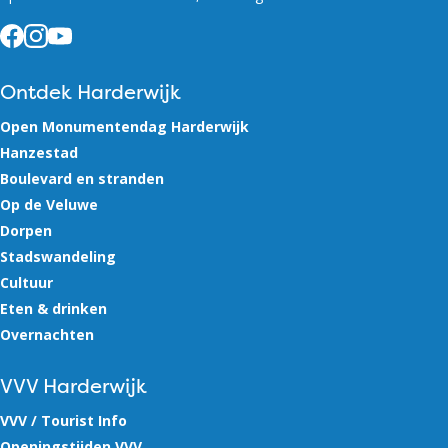
Facebook
Instagram
YouTube
Ontdek Harderwijk
Open Monumentendag Harderwijk
Hanzestad
Boulevard en stranden
Op de Veluwe
Dorpen
Stadswandeling
Cultuur
Eten & drinken
Overnachten
VVV Harderwijk
VVV / Tourist Info
Openingstijden VVV