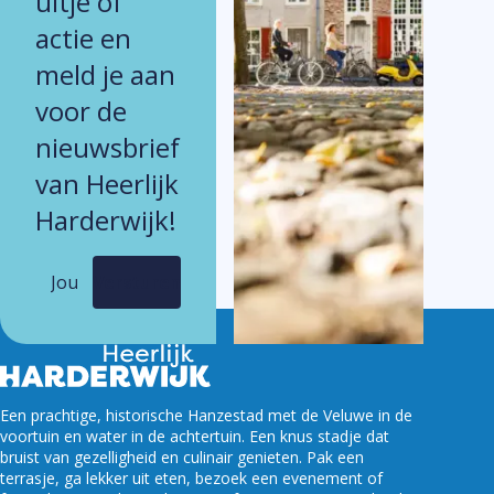
uitje of
actie en
meld je aan
voor de
nieuwsbrief
van Heerlijk
Harderwijk!
Versturen
Een prachtige, historische Hanzestad met de Veluwe in de
voortuin en water in de achtertuin. Een knus stadje dat
bruist van gezelligheid en culinair genieten. Pak een
terrasje, ga lekker uit eten, bezoek een evenement of