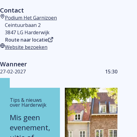
Contact
Podium Het Garnizoen
Adres
Ceintuurbaan 2
3847 LG Harderwijk
Route naar locatie
Website bezoeken
Website
Wanneer
27-02-2027
15:30
Tips & nieuws
over Harderwijk
Mis geen
evenement,