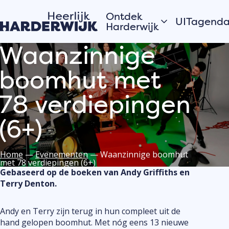
Ontdek
UITagend
Harderwijk
Waanzinnige
Vandaag
Hanzestad
boomhut met
Morgen
Water
Dit weeke
Veluwe
78 verdiepingen
Bekijk alles
Dorpen
Open
(6+)
Zomer in Harderwijk
monument
Home
—
Evenementen
—
Waanzinnige boomhut
met 78 verdiepingen (6+)
Verhalen van de
Plaats j
Gebaseerd op de boeken van Andy Griffiths en
stad
eveneme
Terry Denton.
Hardewijkers
UITagen
vertellen
Meld jouw
Andy en Terry zijn terug in hun compleet uit de
evenement
hand gelopen boomhut. Met nóg eens 13 nieuwe
de UITage