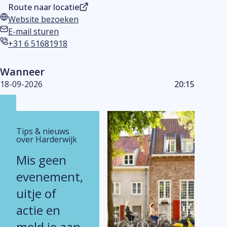
Route naar locatie
Website bezoeken
Website
E-mail sturen
E-mailadres
+31 6 51681918
Telefoonnummer
Wanneer
18-09-2026
20:15
Tips & nieuws
over Harderwijk
Mis geen
evenement,
uitje of
actie en
meld je aan