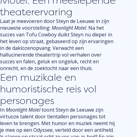
Motel: Een meeslepende
theaterervaring
Laat je meevoeren door Steyn de Leeuwe in zijn
nieuwste voorstelling:
Moonlight Motel
. Na het
succes van Tofu Cowboy duikt Steyn nu dieper in
het leven op straat, gebaseerd op zijn ervaringen
in de daklozenopvang. Verwacht een
hallucinerende theatertrip vol verhalen over
succes en falen, geluk en ongeluk, recht en
onrecht, en de zoektocht naar een thuis.
Een muzikale en
humoristische reis vol
personages
In
Moonlight Motel
toont Steyn de Leeuwe zijn
virtuoze talent door tientallen personages tot
leven te brengen. Met humor en muziek neemt hij
je mee op een Odyssee, verteld door een antiheld.
Is slapen op straat echt zo ver-van-je-bed? En zijn