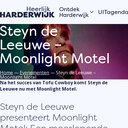
Ontdek
UITagend
Harderwijk
Steyn de
Vandaag
Hanzestad
Leeuwe –
Morgen
Water
Dit weeke
Veluwe
Moonlight Motel
Bekijk alles
Dorpen
Open
Zomer in Harderwijk
monument
Home
—
Evenementen
—
Steyn de Leeuwe –
Moonlight Motel
Na het succes van Tofu Cowboy komt Steyn de
Leeuwe nu met Moonlight Motel.
Verhalen van de
Plaats j
stad
eveneme
Steyn de Leeuwe
Hardewijkers
UITagen
vertellen
presenteert Moonlight
Meld jouw
evenement
de UITage