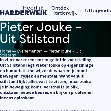
Ontdek
UITagend
Harderwijk
Pieter Jouke –
Vandaag
Hanzestad
Uit Stilstand
Morgen
Water
Dit weeke
Veluwe
Bekijk alles
Home
—
Evenementen
—
Pieter Jouke – Uit
Dorpen
Stilstand
Open
Zomer in Harderwijk
In zijn door recensenten geliefde voorstelling
monument
Uit Stilstand legt Pieter Jouke op eigenzinnige
en humoristische wijze uit waarom je moet
bewegen, fysiek én mentaal. Want vanuit
Verhalen van de
Plaats j
stilstand lijkt alles vast te zitten, maar zodra
stad
je in beweging komt, verschuift je blik,
eveneme
ontstaan nieuwe keuzes en blijken problemen
Hardewijkers
UITagen
ineens oplosbaar.
vertellen
Meld jouw
evenement
de UITage