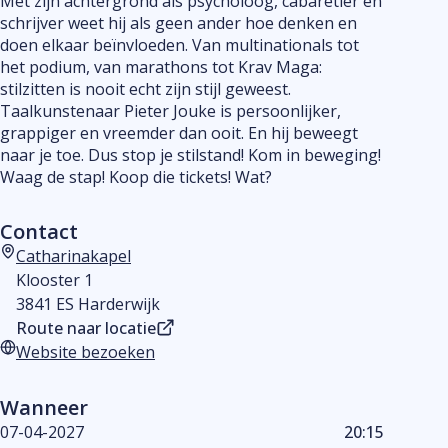
Met zijn achtergrond als psycholoog, cabaretier en
schrijver weet hij als geen ander hoe denken en
doen elkaar beïnvloeden. Van multinationals tot
het podium, van marathons tot Krav Maga:
stilzitten is nooit echt zijn stijl geweest.
Taalkunstenaar Pieter Jouke is persoonlijker,
grappiger en vreemder dan ooit. En hij beweegt
naar je toe. Dus stop je stilstand! Kom in beweging!
Waag de stap! Koop die tickets! Wat?
Contact
Catharinakapel
Adres
Klooster 1
3841 ES Harderwijk
Route naar locatie
Website bezoeken
Website
Wanneer
07-04-2027
20:15