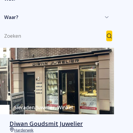
Waar?
Zoeken
Zoeken
Sieraden/Juwelier, Winkel
Diwan Goudsmit Juwelier
Harderwijk