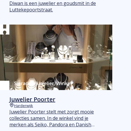
Plaats
Diwan is een juwelier en goudsmit in de
Luttekepoortstraat.
Sieraden/Juwelier, Winkel
Juwelier Poorter
Harderwijk
Plaats
Juwelier Poorter stelt met zorgt mooie
collecties samen. In de winkel vind je
merken als Seiko, Pandora en Danish