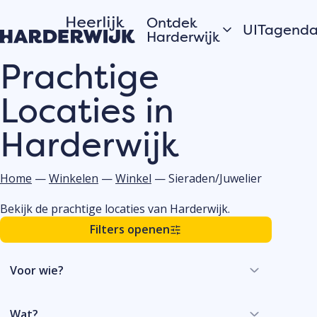
Ontdek
UITagend
Harderwijk
Prachtige
Vandaag
Hanzestad
Locaties in
Morgen
Water
Dit weeke
Veluwe
Harderwijk
Bekijk alles
Dorpen
Open
Zomer in Harderwijk
monument
Home
—
Winkelen
—
Winkel
—
Sieraden/Juwelier
Bekijk de prachtige locaties van Harderwijk.
Verhalen van de
Filters openen
Plaats j
stad
eveneme
Hardewijkers
UITagen
Voor wie?
vertellen
Meld jouw
evenement
Wat?
de UITage