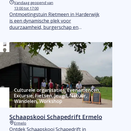
Plaats
Vandaag geopend van
Vandaag geopend
13:00 tot 17:00
Ontmoetingstuin Rietmeen in Harderwijk
is een dynamische plek voor
duurzaamheid, burgerschap en
talentontwikkeling. Gratis toegang,
activiteiten voor jong en oud. Kom kijken!
Culturele organisaties, Evenementen,
Excursie, Fietsen, Jeugd, Natuur,
Wandelen, Workshop
Schaapskooi Schapedrift Ermelo
Ermelo
Plaats
Ontdek Schaapskooi Schapedrift in