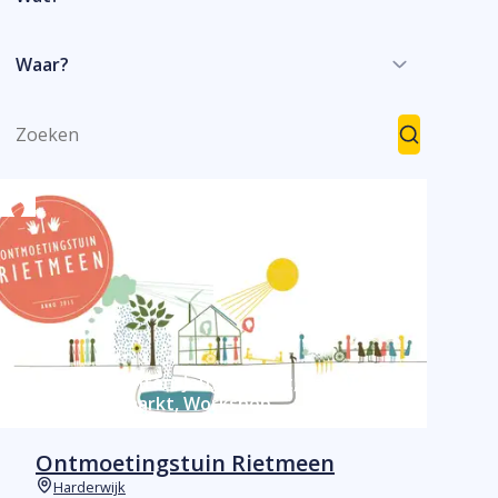
Waar?
Zoeken
Zoeken
Evenementen, Jeugd, Markt, Park/Tuin,
Rommelmarkt, Workshop
Ontmoetingstuin Rietmeen
Harderwijk