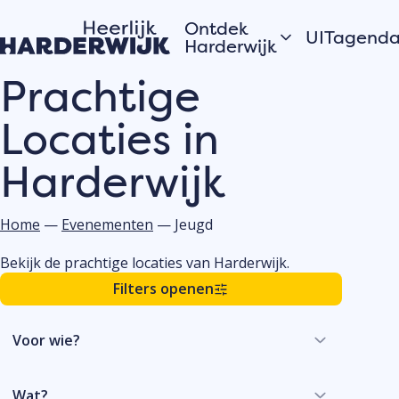
Ontdek
UITagend
Harderwijk
Prachtige
Vandaag
Hanzestad
Locaties in
Morgen
Water
Dit weeke
Veluwe
Harderwijk
Bekijk alles
Dorpen
Open
Zomer in Harderwijk
monument
Home
—
Evenementen
—
Jeugd
Bekijk de prachtige locaties van Harderwijk.
Verhalen van de
Filters openen
Plaats j
stad
eveneme
Hardewijkers
UITagen
Voor wie?
vertellen
Meld jouw
evenement
Wat?
de UITage