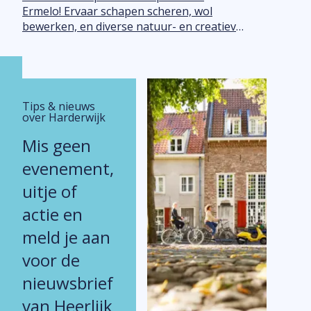
Ermelo! Ervaar schapen scheren, wol
bewerken, en diverse natuur- en creatieve
workshops. Perfect voor jong en oud.
Tips & nieuws
over Harderwijk
Mis geen
evenement,
uitje of
actie en
meld je aan
voor de
nieuwsbrief
van Heerlijk