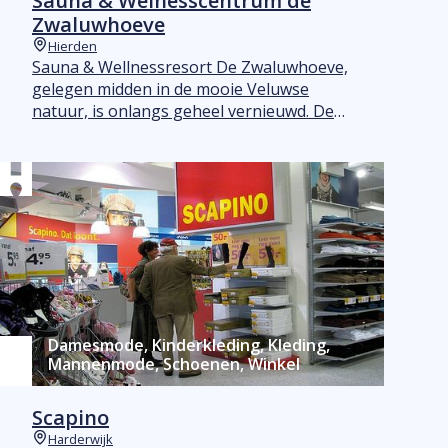
Sauna & Welnesscentrum de
Zwaluwhoeve
Hierden
Plaats
Sauna & Wellnessresort De Zwaluwhoeve,
gelegen midden in de mooie Veluwse
natuur, is onlangs geheel vernieuwd. De
verschillende sauna's, baden en het
culinaire aanbod bieden maximaal rust,
ruimte en comfort. Dat is pas genieten!
Damesmode, Kinderkleding, Kleding,
Mannenmode, Schoenen, Winkel
Scapino
Harderwijk