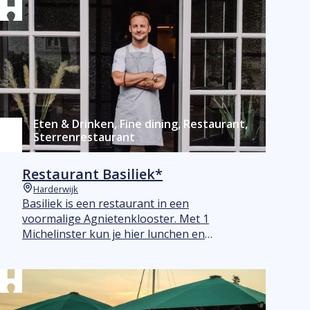
Eten & Drinken, Fine dining, Restaurant,
Sterrenrestaurant
Restaurant Basiliek*
Harderwijk
Plaats
Basiliek is een restaurant in een
voormalige Agnietenklooster. Met 1
Michelinster kun je hier lunchen en
dineren op hoog niveau.