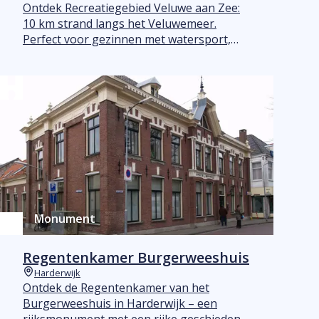
Plaats
Ontdek Recreatiegebied Veluwe aan Zee:
10 km strand langs het Veluwemeer.
Perfect voor gezinnen met watersport,
zwemplezier en diverse horeca. Ervaar het
ultieme vakantiegevoel!
Monument
Regentenkamer Burgerweeshuis
Harderwijk
Plaats
Ontdek de Regentenkamer van het
Burgerweeshuis in Harderwijk – een