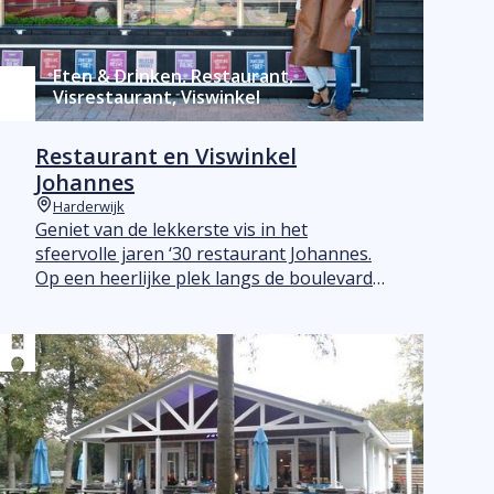
Eten & Drinken, Restaurant,
Visrestaurant, Viswinkel
Restaurant en Viswinkel
Johannes
Harderwijk
Plaats
Geniet van de lekkerste vis in het
sfeervolle jaren ‘30 restaurant Johannes.
Op een heerlijke plek langs de boulevard
in Harderwijk vindt u ons gezellige
restaurant waar u elke dag de meest
smaakvolle vis-én vleesgerechten eet.