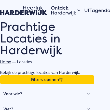
Ontdek
UITagend
Harderwijk
Prachtige
Vandaag
Hanzestad
Locaties in
Morgen
Water
Dit weeke
Veluwe
Harderwijk
Bekijk alles
Dorpen
Open
Zomer in Harderwijk
monument
Home
—
Locaties
Bekijk de prachtige locaties van Harderwijk.
Verhalen van de
Filters openen
Plaats j
stad
eveneme
Hardewijkers
UITagen
Voor wie?
vertellen
Meld jouw
evenement
Wat?
de UITage