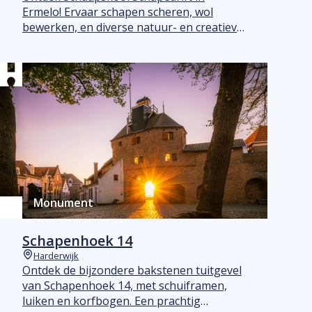
Ermelo! Ervaar schapen scheren, wol
bewerken, en diverse natuur- en creatieve
workshops. Perfect voor jong en oud.
Monument
Schapenhoek 14
Harderwijk
Plaats
Ontdek de bijzondere bakstenen tuitgevel
van Schapenhoek 14, met schuiframen,
luiken en korfbogen. Een prachtig