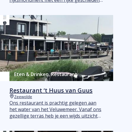
rijksmonument met een rijke geschiedenis
sinds 1554. Bezoek het tijdens Open
Monumentendag!
Eten & Drinken, Restaurant
Restaurant ‘t Huus van Guus
Zeewolde
Plaats
Ons restaurant is prachtig gelegen aan
het water van het Veluwemeer. Vanaf ons
gezellige terras heb je een wijds uitzicht
over het water.