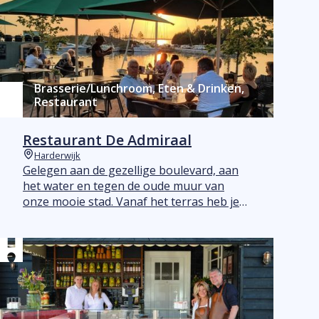
Brasserie/Lunchroom, Eten & Drinken,
Restaurant
Restaurant De Admiraal
Harderwijk
Plaats
Gelegen aan de gezellige boulevard, aan
het water en tegen de oude muur van
onze mooie stad. Vanaf het terras heb je
een prachtig uitzicht over het Wolderwijd
en het Strandeiland.