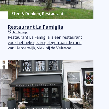
Eten & Drinken, Restaurant
Restaurant La Famiglia
Harderwijk
Plaats
Restaurant La Famiglia is een restaurant
voor het hele gezin gelegen aan de rand
van Harderwijk, vlak bij de Veluwse
bossen. La Famiglia serveert Italiaanse
lunchgerechten, pizza's, pasta's en
Italiaanse vlees- en visgerechten. Heerlijk!