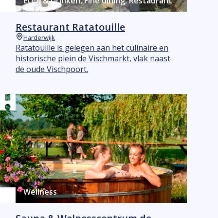
Eten & Drinken, Fine dining, Restaurant
Restaurant Ratatouille
Harderwijk
Plaats
Ratatouille is gelegen aan het culinaire en
historische plein de Vischmarkt, vlak naast
de oude Vischpoort.
Wellness