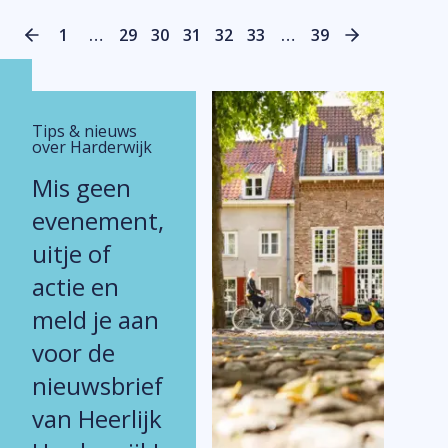
voorbeeld van historische architectuur dat
je van dichtbij kunt bekijken.
1
…
29
30
31
32
33
…
39
Tips & nieuws
over Harderwijk
Mis geen
evenement,
uitje of
actie en
meld je aan
voor de
nieuwsbrief
van Heerlijk