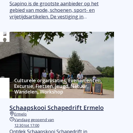
Plaats
Scapino is de grootste aanbieder op het
gebied van mode, schoenen, sport- en
vrijetijdsartikelen. De vestiging in
Harderwijk heeft Actiesport een deel van
de winkelruimte ingericht.
Culturele organisaties, Evenementen,
Excursie, Fietsen, Jeugd, Natuur,
Wandelen, Workshop
Schaapskooi Schapedrift Ermelo
Ermelo
Plaats
Vandaag geopend van
Vandaag geopend
12:30 tot 17:00
Ontdek Schaapskooi Schapedrift in