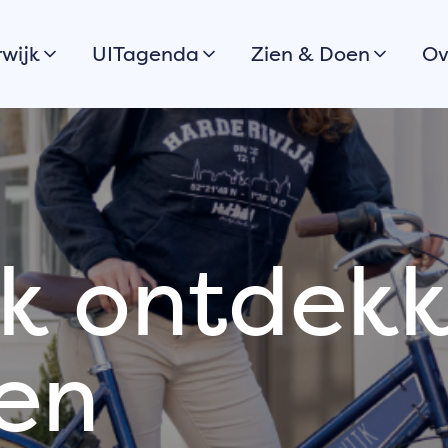
wijk
UITagenda
Zien & Doen
Ov
Vandaag
Stadswandeling
H
Morgen
Boulevard & stranden
Dit weekend
Wandelen
V
Bekijk alles
Fietsen
C
wijk
Open
Varen, surfen &
G
jk ontdek
monumentendagen
suppen
Stadsparken
Uitkijkpunten
 de
Plaats jouw
en
Musea
evenement op de
Cultuur
UITagenda
Eten & drinken
Meld jouw
Winkelen
evenement aan voor