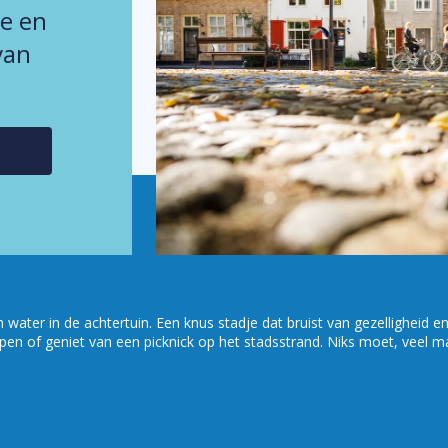
ie en
van
sturen
ater in de achtertuin. Een knus stadje dat bruist van gezelligheid en 
pen of geniet van een picknick op het stadsstrand. Niks moet, veel m