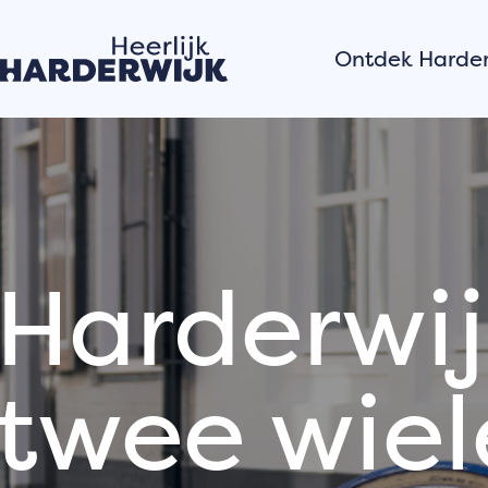
Ontdek Harder
Hanzestad
Water
Veluwe
Dorpen
Zomer in Harder
Harderwi
Verhalen van
twee wiel
stad
Hardewijkers
vertellen