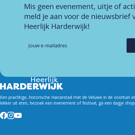
Mis geen evenement, uitje of act
meld je aan voor de nieuwsbrief 
Heerlijk Harderwijk!
Ver
Een prachtige, historische Hanzestad met de Veluwe in de voortuin en w
lekker uit eten, bezoek een evenement of festival, ga een dagje shop
Facebook
Instagram
YouTube