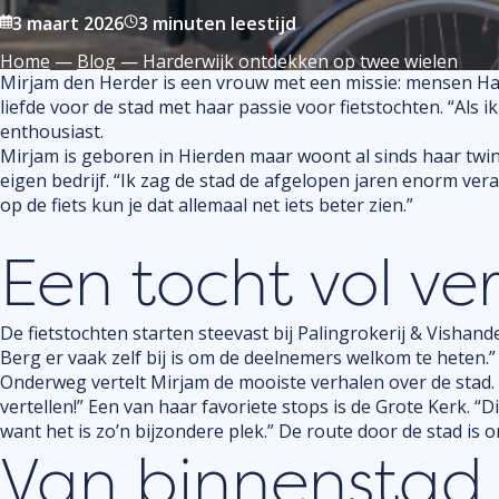
3 maart 2026
3 minuten leestijd
Home
—
Blog
—
Harderwijk ontdekken op twee wielen
Mirjam den Herder is een vrouw met een missie: mensen Hard
liefde voor de stad met haar passie voor fietstochten. “Als ik
enthousiast.
Mirjam is geboren in Hierden maar woont al sinds haar twint
eigen bedrijf. “Ik zag de stad de afgelopen jaren enorm ver
op de fiets kun je dat allemaal net iets beter zien.”
Een tocht vol ve
De fietstochten starten steevast bij Palingrokerij & Vishand
Berg er vaak zelf bij is om de deelnemers welkom te heten.” 
Onderweg vertelt Mirjam de mooiste verhalen over de stad. 
vertellen!” Een van haar favoriete stops is de Grote Kerk. “
want het is zo’n bijzondere plek.” De route door de stad is 
Van binnenstad 