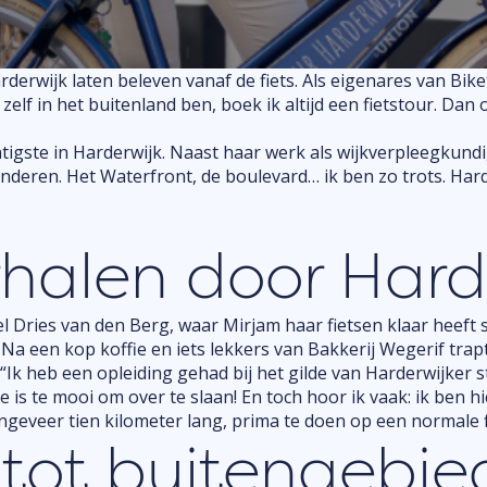
de UITagenda
Buitenplezier
Binnenpret
erwijk laten beleven vanaf de fiets. Als eigenares van Bik
 zelf in het buitenland ben, boek ik altijd een fietstour. Dan 
Aanmelden
igste in Harderwijk. Naast haar werk als wijkverpleegkundig
bedrijf
anderen. Het Waterfront, de boulevard… ik ben zo trots. Har
rhalen door Hard
el Dries van den Berg, waar Mirjam haar fietsen klaar heeft s
Na een kop koffie en iets lekkers van Bakkerij Wegerif trapt
“Ik heb een opleiding gehad bij het gilde van Harderwijker 
Die is te mooi om over te slaan! En toch hoor ik vaak: ik ben
ongeveer tien kilometer lang, prima te doen op een normale f
tot buitengebie