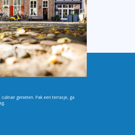
culinair genieten. Pak een terrasje, ga
ag.